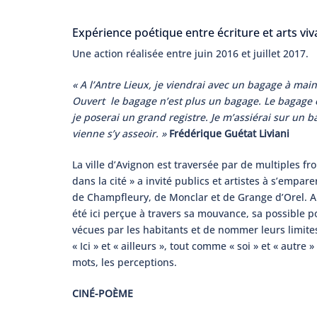
Expérience poétique entre écriture et arts viv
Une action réalisée entre juin 2016 et juillet 2017.
« A l’Antre Lieux, je viendrai avec un bagage à mai
Ouvert le bagage n’est plus un bagage. Le bagage e
je poserai un grand registre. Je m’assiérai sur un b
vienne s’y asseoir. »
Frédérique Guétat Liviani
La ville d’Avignon est traversée par de multiples fr
dans la cité » a invité publics et artistes à s’empar
de Champfleury, de Monclar et de Grange d’Orel. A
été ici perçue à travers sa mouvance, sa possible po
vécues par les habitants et de nommer leurs limites.
« Ici » et « ailleurs », tout comme « soi » et « autre
mots, les perceptions.
CINÉ-POÈME