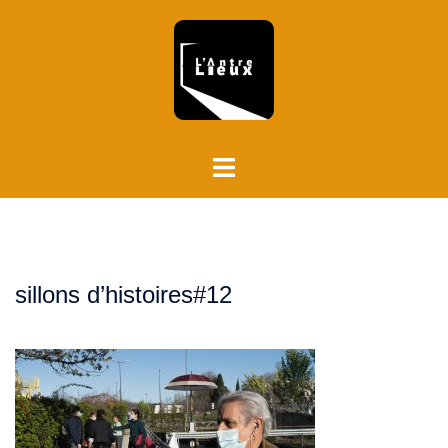
Aller
au
contenu
Ouvrir/fermer
le
menu
sillons d’histoires#12