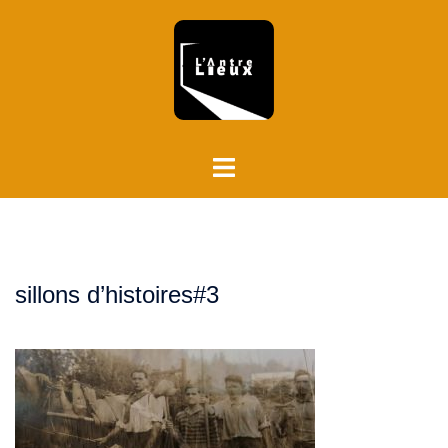
Aller
au
contenu
Ouvrir/fermer
le
menu
sillons d’histoires#3