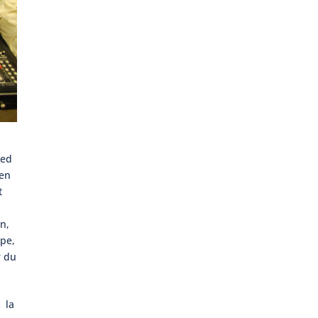
ied
 en
t
n,
ope,
r du
e la