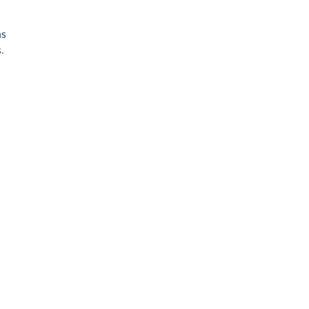
as
s.