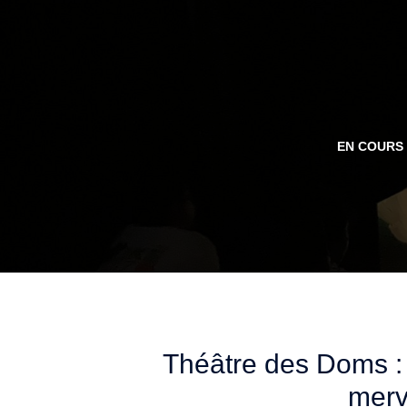
Aller
au
contenu
EN COURS
Théâtre des Doms :
merv